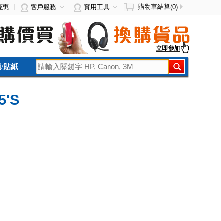
購物車結算
優惠
客戶服務
實用工具
(0)
/貼紙
5'S