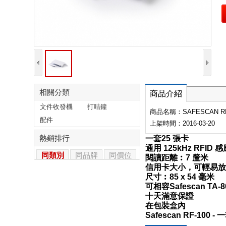
相關分類
商品介紹
文件收發機
打咭鐘
商品名稱：SAFESCAN RF-
配件
上架時間：2016-03-20
熱銷排行
一套25 張卡
通用 125kHz RFID 
同類別
同品牌
同價位
閱讀距離︰7 釐米
信用卡大小，可輕易放
尺寸︰85 x 54 毫米
可相容Safescan TA-8
十天滿意保證
在包裝盒內
Safescan RF-100 -