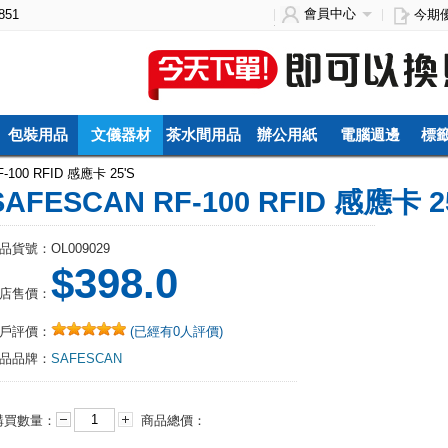
會員中心
851
今期
包裝用品
文儀器材
茶水間用品
辦公用紙
電腦週邊
標籤
-100 RFID 感應卡 25'S
SAFESCAN RF-100 RFID 感應卡 2
品貨號：OL009029
$398.0
店售價：
戶評價：
(已經有0人評價)
品品牌：
SAFESCAN
購買數量：
商品總價：