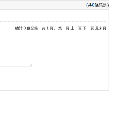
(共
0
條諮詢)
總計 0 個記錄，共 1 頁。
第一頁
上一頁
下一頁
最末頁