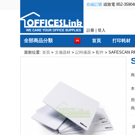
在線訂購
或致電 852-35904
註冊
|
登入
全部商品分類
首頁
打印耗材
當前位置:
首頁
>
文儀器材
>
記時儀器
>
配件
>
SAFESCAN RF
商
本
用
商