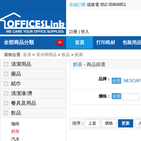
在線訂購
或致電 852-35904851
註冊
|
登入
全部商品分類
首頁
打印耗材
包裝用
當前位置:
首頁
>
茶水間用品
>
飲品
>
奶茶
清潔用品
奶茶
- 商品篩選
藥品
品牌：
全部
NESCA
紙巾
清潔液/濟
價格：
全部
餐具及用品
飲品
排序：
上架
價格
更新
咖啡
奶茶
汽水