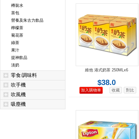
樽裝水
茶包
營養及朱古力飲品
檸檬茶
菊花茶
綠茶
果汁
提神飲品
淡奶
維他 港式奶茶 250MLx6
零食/調味料
$38.0
吹手機
加入購物車
收藏
對比
吹風機
吸塵機